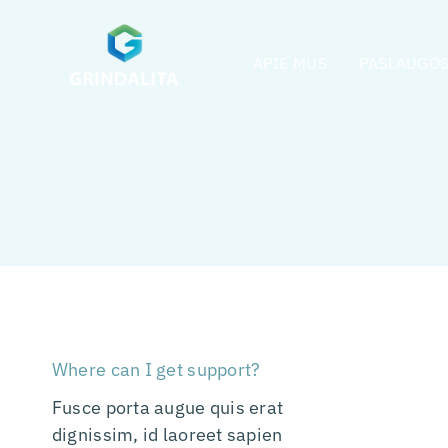
Skip
to
APIE MUS
PASLAUGO
content
Where can I get support?
Fusce porta augue quis erat
dignissim, id laoreet sapien