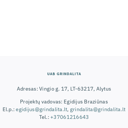
UAB GRINDALITA
Adresas: Vingio g. 17, LT-63217, Alytus
Projektų vadovas: Egidijus Braziūnas
El.p.:
egidijus@grindalita.lt
,
grindalita@grindalita.lt
Tel.:
+37061216643