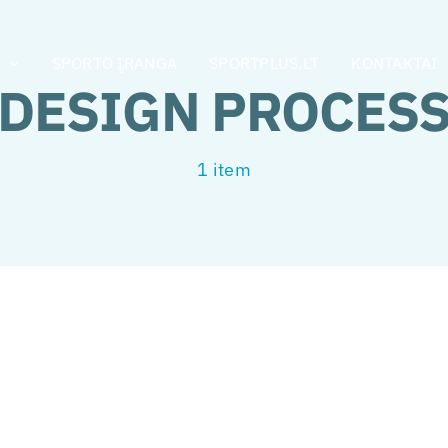
S
SPORTO ĮRANGA
SPORTPLUS.LT
KONTAKTAI
DESIGN PROCES
1 item